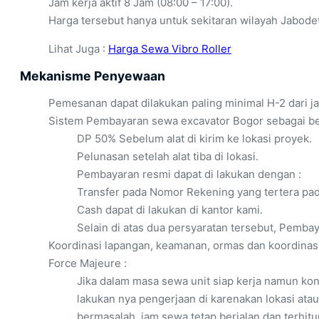
Jam kerja aktif 8 Jam (08:00 – 17:00).
Harga tersebut hanya untuk sekitaran wilayah Jabode
Lihat Juga :
Harga Sewa Vibro Roller
Mekanisme Penyewaan
Pemesanan dapat dilakukan paling minimal H-2 dari ja
Sistem Pembayaran sewa excavator Bogor sebagai ber
DP 50% Sebelum alat di kirim ke lokasi proyek.
Pelunasan setelah alat tiba di lokasi.
Pembayaran resmi dapat di lakukan dengan :
Transfer pada Nomor Rekening yang tertera pad
Cash dapat di lakukan di kantor kami.
Selain di atas dua persyaratan tersebut, Pemba
Koordinasi lapangan, keamanan, ormas dan koordinas
Force Majeure :
Jika dalam masa sewa unit siap kerja namun ko
lakukan nya pengerjaan di karenakan lokasi atau
bermasalah, jam sewa tetap berjalan dan terhitu