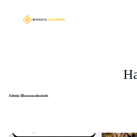
Lewati
ke
konten
Ha
Admin Bharatasolusindo