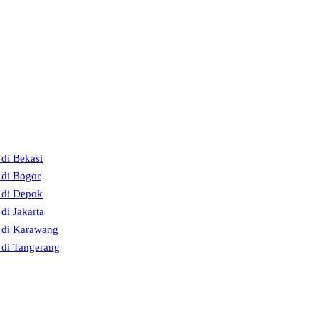
 di Bekasi
 di Bogor
t di Depok
 di Jakarta
t di Karawang
t di Tangerang