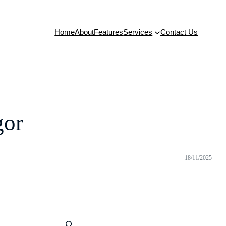
Home
About
Features
Services
Contact Us
gor
18/11/2025