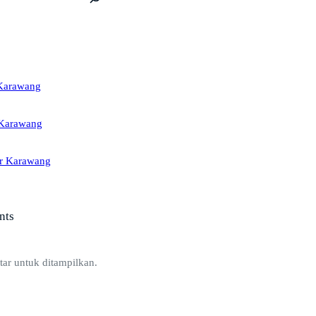
 Karawang
 Karawang
r Karawang
nts
ar untuk ditampilkan.