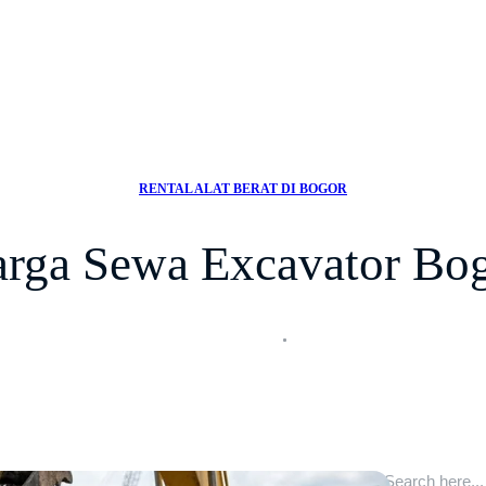
RENTAL ALAT BERAT DI BOGOR
rga Sewa Excavator Bo
C