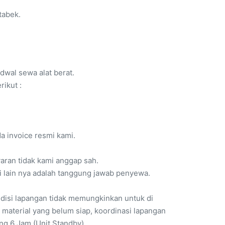
tabek.
dwal sewa alat berat.
ikut :
a invoice resmi kami.
yaran tidak kami anggap sah.
i lain nya adalah tanggung jawab penyewa.
ndisi lapangan tidak memungkinkan untuk di
 material yang belum siap, koordinasi lapangan
ng 6 Jam (Unit Standby).