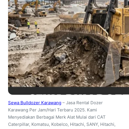
Sewa Bulldozer Karawang
– Jasa Rental Dozer
Karawang Per Jam/Hari Terbaru 2025. Kami
Menyediakan Berbagai Merk Alat Mulai dari CAT
Caterpillar, Komatsu, Kobelco, Hitachi, SANY, Hitachi,