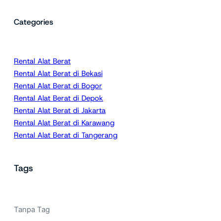
Categories
Rental Alat Berat
Rental Alat Berat di Bekasi
Rental Alat Berat di Bogor
Rental Alat Berat di Depok
Rental Alat Berat di Jakarta
Rental Alat Berat di Karawang
Rental Alat Berat di Tangerang
Tags
Tanpa Tag