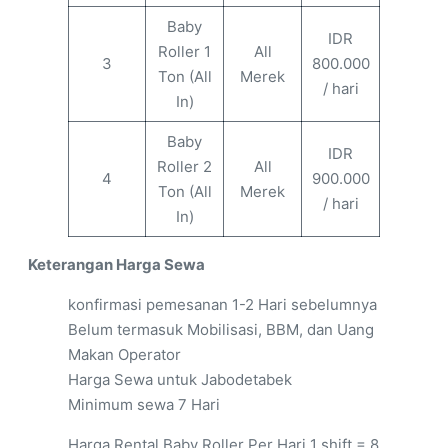
Baby
IDR
Roller 1
All
3
800.000
Ton (All
Merek
/ hari
In)
Baby
IDR
Roller 2
All
4
900.000
Ton (All
Merek
/ hari
In)
Keterangan Harga Sewa
konfirmasi pemesanan 1-2 Hari sebelumnya
Belum termasuk Mobilisasi, BBM, dan Uang
Makan Operator
Harga Sewa untuk Jabodetabek
Minimum sewa 7 Hari
Harga Rental Baby Roller Per Hari 1 shift = 8