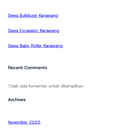
Sewa Bulldozer Karawang
Sewa Excavator Karawang
Sewa Baby Roller Karawang
Recent Comments
Tidak ada komentar untuk ditampilkan.
Archives
November 2025