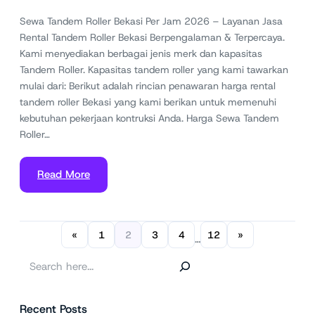
Sewa Tandem Roller Bekasi Per Jam 2026 – Layanan Jasa
Rental Tandem Roller Bekasi Berpengalaman & Terpercaya.
Kami menyediakan berbagai jenis merk dan kapasitas
Tandem Roller. Kapasitas tandem roller yang kami tawarkan
mulai dari: Berikut adalah rincian penawaran harga rental
tandem roller Bekasi yang kami berikan untuk memenuhi
kebutuhan pekerjaan kontruksi Anda. Harga Sewa Tandem
Roller…
Read More
«
1
2
3
4
12
»
…
C
a
r
Recent Posts
i