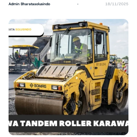
Admin Bharatasolusindo
18/11/2025