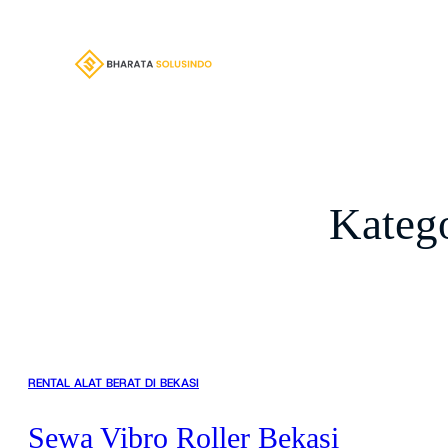
Lewati
ke
konten
Kateg
RENTAL ALAT BERAT DI BEKASI
Sewa Vibro Roller Bekasi