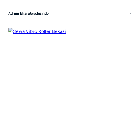
Admin Bharatasolusindo