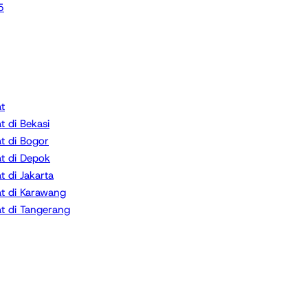
5
at
t di Bekasi
at di Bogor
at di Depok
t di Jakarta
at di Karawang
at di Tangerang