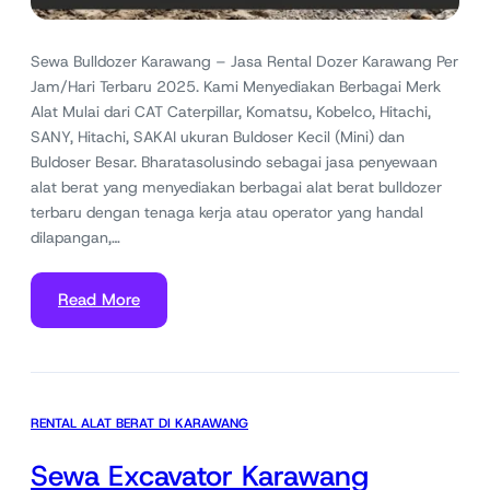
Sewa Bulldozer Karawang – Jasa Rental Dozer Karawang Per
Jam/Hari Terbaru 2025. Kami Menyediakan Berbagai Merk
Alat Mulai dari CAT Caterpillar, Komatsu, Kobelco, Hitachi,
SANY, Hitachi, SAKAI ukuran Buldoser Kecil (Mini) dan
Buldoser Besar. Bharatasolusindo sebagai jasa penyewaan
alat berat yang menyediakan berbagai alat berat bulldozer
terbaru dengan tenaga kerja atau operator yang handal
dilapangan,…
Read More
RENTAL ALAT BERAT DI KARAWANG
Sewa Excavator Karawang