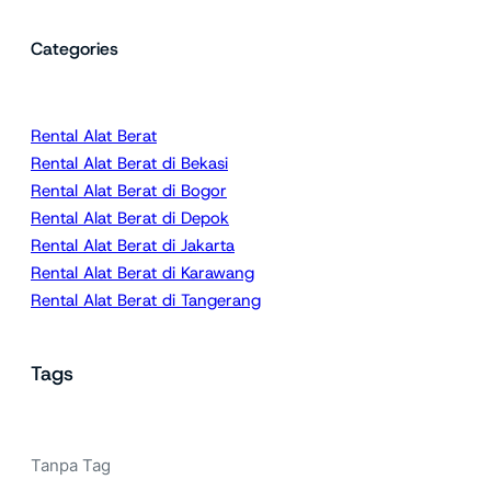
Categories
Rental Alat Berat
Rental Alat Berat di Bekasi
Rental Alat Berat di Bogor
Rental Alat Berat di Depok
Rental Alat Berat di Jakarta
Rental Alat Berat di Karawang
Rental Alat Berat di Tangerang
Tags
Tanpa Tag