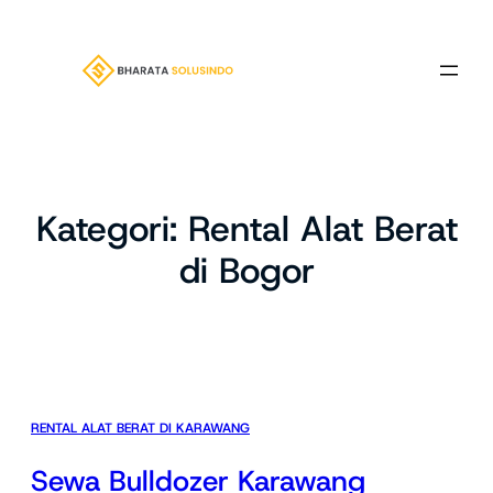
Lewati
ke
konten
Kategori:
Rental Alat Berat
di Bogor
RENTAL ALAT BERAT DI KARAWANG
Sewa Bulldozer Karawang