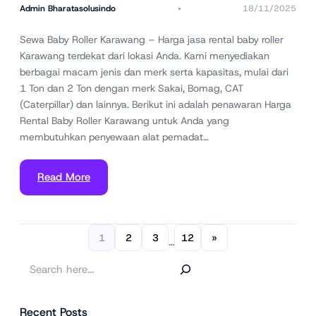
Admin Bharatasolusindo
18/11/2025
Sewa Baby Roller Karawang – Harga jasa rental baby roller
Karawang terdekat dari lokasi Anda. Kami menyediakan
berbagai macam jenis dan merk serta kapasitas, mulai dari
1 Ton dan 2 Ton dengan merk Sakai, Bomag, CAT
(Caterpillar) dan lainnya. Berikut ini adalah penawaran Harga
Rental Baby Roller Karawang untuk Anda yang
membutuhkan penyewaan alat pemadat…
Read More
1
2
3
12
»
…
C
a
r
Recent Posts
i